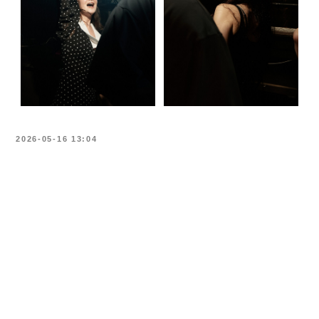
TG-канал
VK
В СПИСКИ
О КЛУБЕ
ПОТЕРЯЛ ВЕЩЬ
пт-сб 23:00-6:30
АДРЕС: МОСКВА,
КУДРИНСКАЯ ПЛОЩАДЬ, 1, СТР. 1
[T] +7 (989) 604-00-65