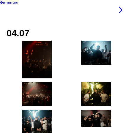
Фотоотчет
04.07