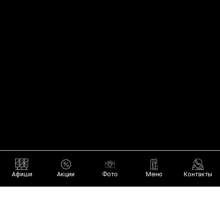
TG-канал
VK
Афиши
Акции
Фото
Меню
Контакты
В СПИСКИ
О КЛУБЕ
ПОТЕРЯЛ ВЕЩЬ
пт-сб 23:00-6:30
АДРЕС: МОСКВА,
КУДРИНСКАЯ ПЛОЩАДЬ, 1, СТР. 1
[T] +7 (989) 604-00-65