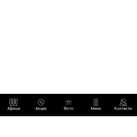
TG-канал
VK
Афиши
Акции
Фото
Меню
Контакты
В СПИСКИ
О КЛУБЕ
ПОТЕРЯЛ ВЕЩЬ
пт-сб 23:00-6:30
АДРЕС: МОСКВА,
КУДРИНСКАЯ ПЛОЩАДЬ, 1, СТР. 1
[T] +7 (989) 604-00-65