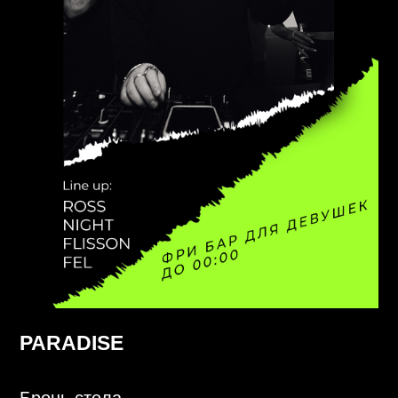
Бронь стола
PARADISE
В СПИСКИ
START: 23:00
FC/DC
Free bar для девушек 23:00