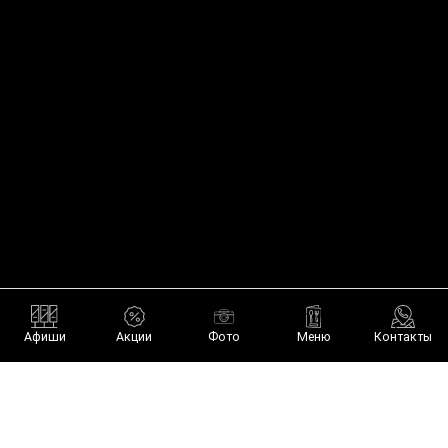
TG-канал
VK
В СПИСКИ
О КЛУБЕ
Афиши
Акции
Фото
Меню
Контакты
ПОТЕРЯЛ ВЕЩЬ
пт-сб 23:00-6:30
АДРЕС: МОСКВА,
КУДРИНСКАЯ ПЛОЩАДЬ, 1, СТР. 1
[T] +7 (989) 604-00-65
ООО «ТРИУМФ»
ИНН 9728101593 КПП 771401001