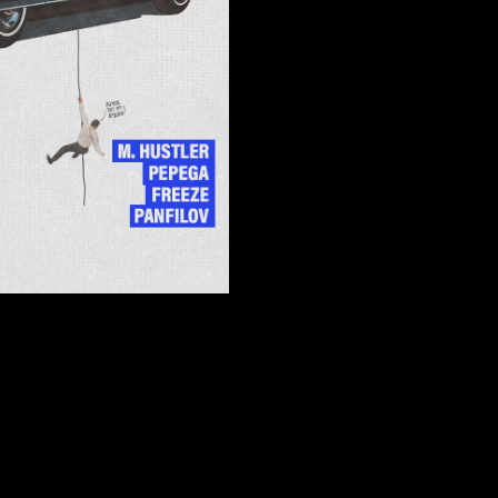
TG-канал
VK