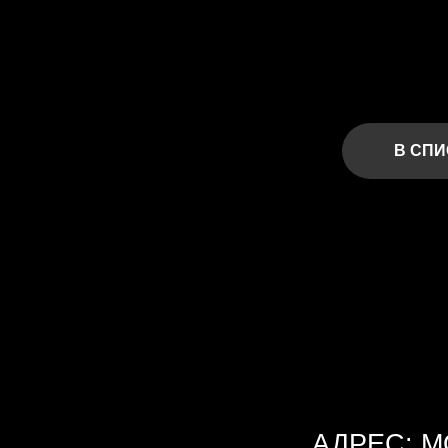
В СПИСКИ
АДРЕС: МОСК
ООО «ТРИУМФ»
ИНН 9728101593 КПП 771401001